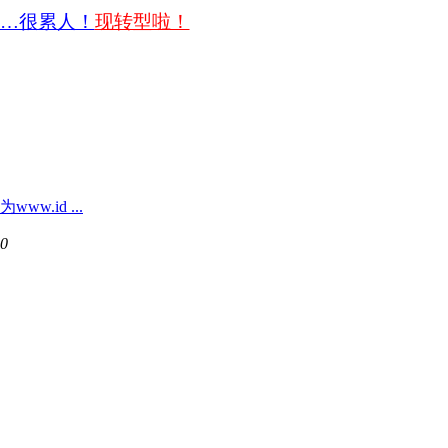
…很累人！
现转型啦！
w.id ...
40