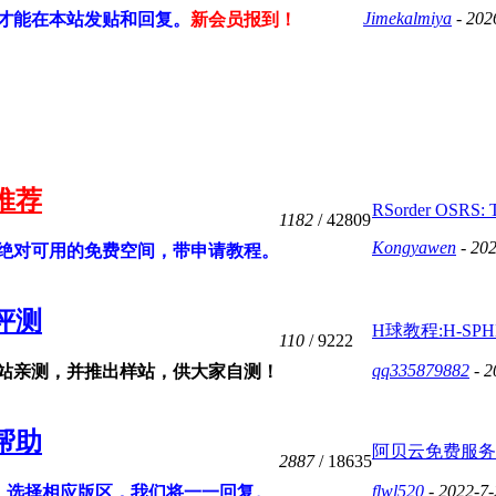
Jimekalmiya
- 202
才能在本站发贴和回复。
新会员报到！
推荐
RSorder OSRS: T
1182
/ 42809
Kongyawen
- 202
，绝对可用的免费空间，带申请教程。
评测
H球教程:H-S
110
/ 9222
qq335879882
- 2
本站亲测，并推出样站，供大家自测！
帮助
阿贝云免费服务
2887
/ 18635
flwl520
- 2022-7-
。
选择相应版区，我们将一一回复。