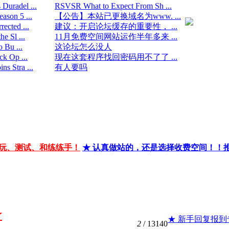
uradel ...
RSVSR What to Expect From Sh ...
son 5 ...
【公告】本站已更换域名为www. ...
ected ...
建议：开启论坛缓存的重要性， ...
e Sl ...
11月免费空间网站运作半年多来 ...
 Bu ...
这论坛怎么没人
k Op ...
现在这套程序找回密码用不了了 ...
s Stra ...
有人要吗
玩、测试、和练练手！
★ 认真做站的，还是选择收费空间！！
★
★ 新手回复报到专用
2
/ 13140