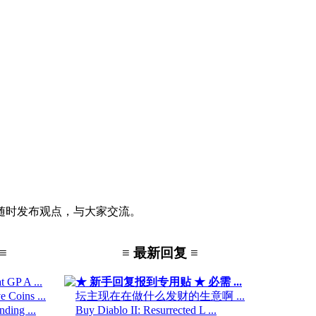
随时发布观点，与大家交流。
≡
≡ 最新回复 ≡
 GP A ...
★ 新手回复报到专用贴 ★ 必需 ...
 Coins ...
坛主现在在做什么发财的生意啊 ...
ding ...
Buy Diablo II: Resurrected L ...