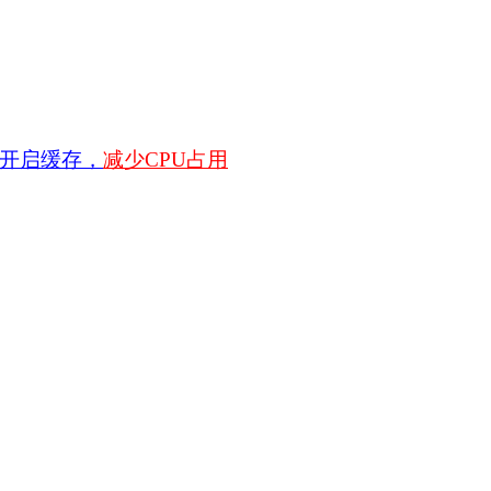
坛开启缓存，
减少CPU占用