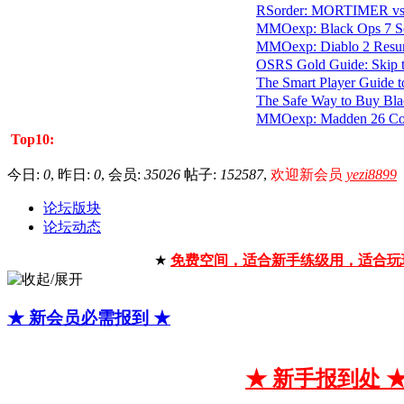
RSorder: MORTIMER vs D
MMOexp: Black Ops 7 Sea
MMOexp: Diablo 2 Resurr
OSRS Gold Guide: Skip th
The Smart Player Guide to
The Safe Way to Buy Blac
MMOexp: Madden 26 Coin
Top10:
今日:
0
, 昨日:
0
, 会员:
35026
帖子:
152587
,
欢迎新会员
yezi8899
论坛版块
论坛动态
★
免费空间，适合新手练级用，适合玩
★ 新会员必需报到 ★
★ 新手报到处 