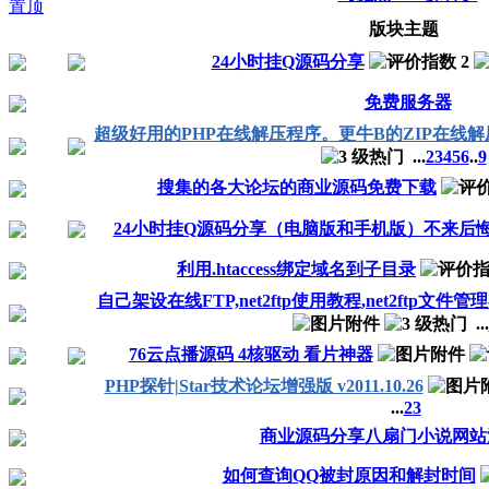
版块主题
24小时挂Q源码分享
免费服务器
超级好用的PHP在线解压程序。更牛B的ZIP在线解压程
...
2
3
4
5
6
..
9
搜集的各大论坛的商业源码免费下载
24小时挂Q源码分享（电脑版和手机版）不来后
利用.htaccess绑定域名到子目录
自己架设在线FTP,net2ftp使用教程,net2ftp
...
76云点播源码 4核驱动 看片神器
PHP探针|Star技术论坛增强版 v2011.10.26
...
2
3
商业源码分享八扇门小说网站
如何查询QQ被封原因和解封时间