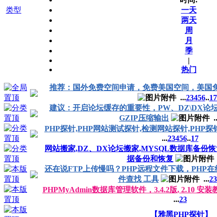
类型
一天
两天
周
月
季
|
热门
推荐：国外免费空间申请，免费美国空间，美国
...
2
3
4
5
6
..
17
建议：开启论坛缓存的重要性，PW、DZ\DX论
GZIP压缩输出
..
PHP探针,PHP网站测试探针,检测网站探针,PHP
...
2
3
4
5
6
..
17
网站搬家,DZ、DX论坛搬家,MYSQL数据库备份恢复,ph
据备份和恢复
还在说FTP上传慢吗？PHP远程文件下载，PHP在
件查找 工具
...
2
3
PHPMyAdmin数据库管理软件，3.4.2版, 2.10 安
...
2
3
【雅黑PHP探针】