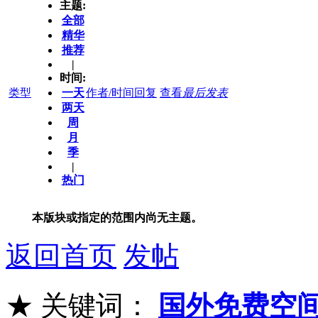
主题:
全部
精华
推荐
|
时间:
类型
一天
作者/时间
回复
查看
最后发表
两天
周
月
季
|
热门
本版块或指定的范围内尚无主题。
返回首页
发帖
★ 关键词：
国外免费空