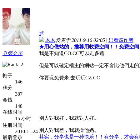
#
2
木木
发表于 2011-9-16 02:05
|
只看该作者
★
用心做站的，推荐用收费空间！！免费空间
升级会员
我是不知道CO.CC可以走多遠
但是可以確定樓主的網站一定不會比他們走的
帖子
你要玩免費米,去玩玩CZ.CC
146
积分
387
金钱
148
在线时间
別人對我好，我就對人好。
15 小时
注册时间
別人對我差，我就操他媽。
2010-11-24
其实，分享也是一种快乐！！有分享，才会有
最后登录