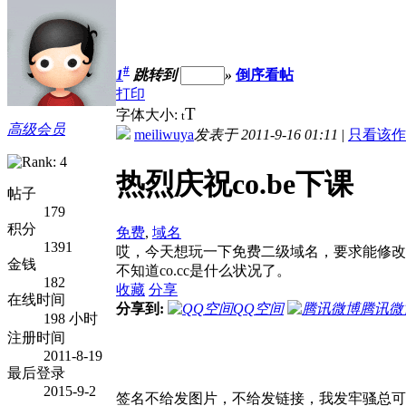
#
1
跳转到
»
倒序看帖
打印
T
字体大小:
t
高级会员
meiliwuya
发表于 2011-9-16 01:11
|
只看该作
热烈庆祝co.be下课
帖子
179
积分
免费
,
域名
1391
哎，今天想玩一下免费二级域名，要求能修改D
金钱
不知道co.cc是什么状况了。
182
收藏
分享
在线时间
分享到:
QQ空间
腾讯微
198 小时
注册时间
2011-8-19
最后登录
2015-9-2
签名不给发图片，不给发链接，我发牢骚总可