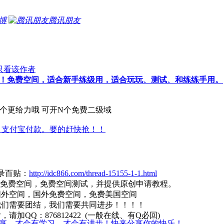
博
腾讯朋友
只看该作者
！免费空间，适合新手练级用，适合玩玩、测试、和练练手用。
 这个更给力哦 可开N个免费二级域
，支付宝付款。要的赶快抢！！
收录百贴：
http://idc866.com/thread-15155-1-1.html
集免费空间，免费空间测试，并提供原创申请教程。
国外空间，国外免费空间，免费美国空间
我们需要团结，我们需要共同进步！！！！
加QQ：876812422 (一般在线、有Q必回)
享，才会有学习，才会有进步！快来分享你的快乐！