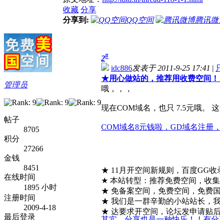
收藏
分享
分享到:
QQ空间
腾讯微
#
2
idc886
发表于 2011-9-25 17:41
|
★
用心做站的，推荐用收费空间！
管理员
哦，，，
现在COM域名，也只 7.5元哦。
帖子
COM域名8元钱啦，GD域名注册
8705
积分
27266
金钱
8451
★ 11月开空间新规则，百度GG
在线时间
★ 本站转型：推荐免费空间，收
1895 小时
★ 免备案空间，免费空间，免费
注册时间
★ 我们是一群辛勤的小站站长，
2009-4-18
★ 达要求开空间，论坛发申请贴后，请
最后登录
其实，分享也是一种快乐！！有分