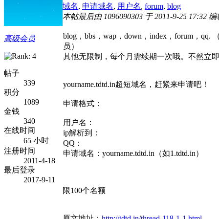
域名
,
申请域名
,
用户名
,
forum
,
blog
本帖最后由 1096090303 于 2011-9-25 17:32 
blog，bbs，wap，down，index，for
高级会员
员）
其他无限制，每个月需续期一次哦。不然立即
帖子
339
yourname.tdtd.in超短域名，赶紧来申请吧！
积分
1089
申请格式：
金钱
340
用户名：
在线时间
ip解析到：
65 小时
QQ：
注册时间
申请域名：yourname.tdtd.in（如1.tdtd.in）
2011-4-18
最后登录
2017-9-11
限100个名额
原文地址：
http://tdtd.in/thread-118-1-1.html