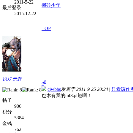
2011-5-22
搬砖少年
最后登录
2015-12-22
TOP
论坛元老
#
4
cjwbbs
发表于 2011-9-25 20:24
|
只看该作
也木有我的mf8.pl短啊！
帖子
906
积分
5384
金钱
762