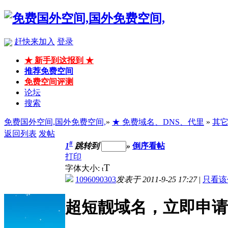
赶快来加入
登录
★ 新手到这报到 ★
推荐免费空间
免费空间评测
论坛
搜索
免费国外空间,国外免费空间,
»
★ 免费域名、DNS、代里
»
其
返回列表
发帖
#
1
跳转到
»
倒序看帖
打印
T
字体大小:
t
1096090303
发表于 2011-9-25 17:27
|
只看该
超短靓域名，立即申请