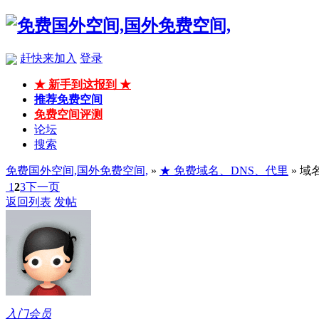
赶快来加入
登录
★ 新手到这报到 ★
推荐免费空间
免费空间评测
论坛
搜索
免费国外空间,国外免费空间,
»
★ 免费域名、DNS、代里
» 
1
2
3
下一页
返回列表
发帖
入门会员