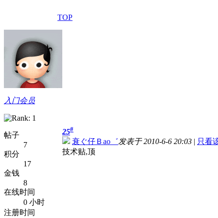
TOP
入门会员
#
25
帖子
衰ぐ仔Ｂao゛
发表于 2010-6-6 20:03
|
只看
7
技术贴,顶
积分
17
金钱
8
在线时间
0 小时
注册时间