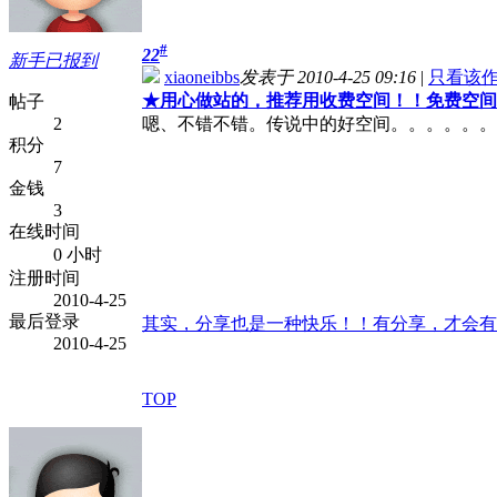
#
22
新手已报到
xiaoneibbs
发表于 2010-4-25 09:16
|
只看该
★
用心做站的，推荐用收费空间！！免费空间
帖子
2
嗯、不错不错。传说中的好空间。。。。。。
积分
7
金钱
3
在线时间
0 小时
注册时间
2010-4-25
最后登录
其实，分享也是一种快乐！！有分享，才会有
2010-4-25
TOP