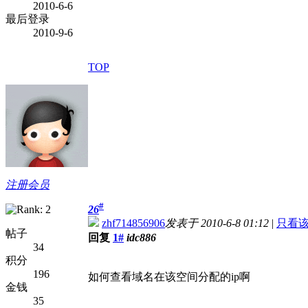
2010-6-6
最后登录
2010-9-6
TOP
注册会员
#
26
zhf714856906
发表于 2010-6-8 01:12
|
只看
帖子
回复
1#
idc886
34
积分
196
如何查看域名在该空间分配的ip啊
金钱
35