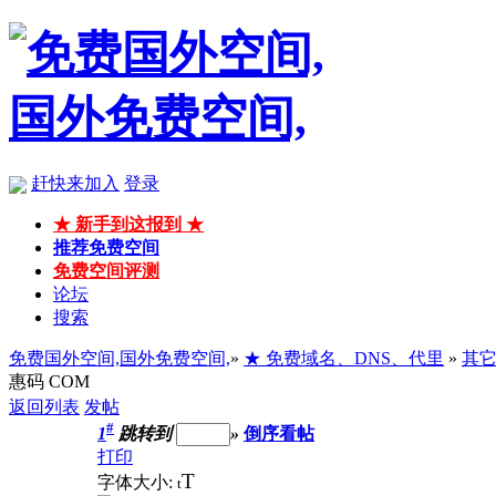
赶快来加入
登录
★ 新手到这报到 ★
推荐免费空间
免费空间评测
论坛
搜索
免费国外空间,国外免费空间,
»
★ 免费域名、DNS、代里
»
其
惠码 COM
返回列表
发帖
#
1
跳转到
»
倒序看帖
打印
T
字体大小:
t