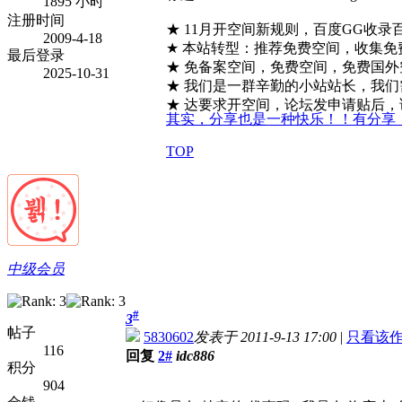
1895 小时
注册时间
★ 11月开空间新规则，百度GG收录
2009-4-18
★ 本站转型：推荐免费空间，收集
最后登录
★ 免备案空间，免费空间，免费国
2025-10-31
★ 我们是一群辛勤的小站站长，我
★ 达要求开空间，论坛发申请贴后，请加Q
其实，分享也是一种快乐！！有分享
TOP
中级会员
#
3
帖子
5830602
发表于 2011-9-13 17:00
|
只看该
116
回复
2#
idc886
积分
904