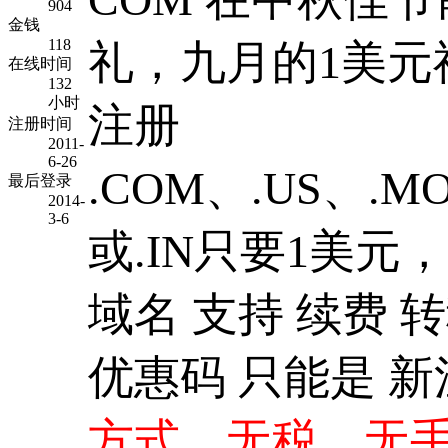
904
金钱
118
礼，九月的1美
在线时间
132
小时
注册
注册时间
2011-
6-26
.COM、.US、.MO
最后登录
2014-
3-6
或.IN只要1美元，官
域名 支持 续费 
优惠码 只能是 
方式。无税，无手